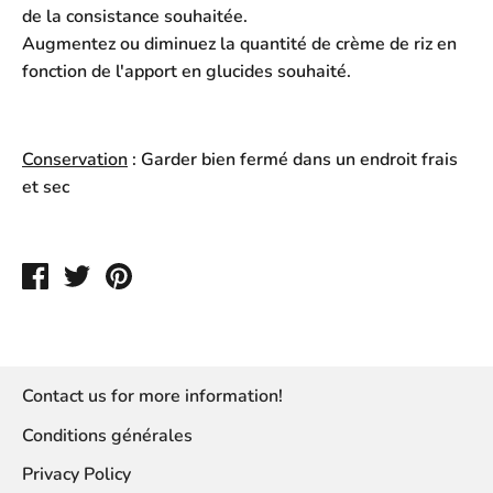
de la consistance souhaitée.
Augmentez ou diminuez la quantité de crème de riz en
fonction de l'apport en glucides souhaité.
Conservation
: Garder bien fermé dans un endroit frais
et sec
Share
Tweet
Pin
on
on
to
Facebook
Twitter
Pinterest
Contact us for more information!
Conditions générales
Privacy Policy