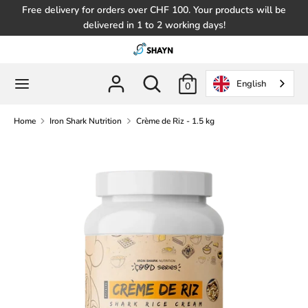
Skip
Free delivery for orders over CHF 100. Your products will be
to
delivered in 1 to 2 working days!
content
Search
Search
in
Search
Search
English
0
the
in
store
the
Home
Iron Shark Nutrition
Crème de Riz - 1.5 kg
store